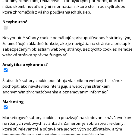
sociálnymi médiami, reklamnými a analytickými partnermi, ktorí ich
môžu skombinovať s inými informáciami, ktoré ste im poskytli alebo
ktoré zhromaždili z vášho používania ich služieb.
Nevyhnutné
Nevyhnutné súbory cookie pomáhajú sprístupniť webové stránky tým,
že umožňujú základné funkcie, ako je navigácia na stránke a prístup k
zabezpečeným oblastiam webovej stránky. Bez týchto cookies nemôže
webová stránka správne fungovať.
Analytika a výkonnosť
Štatistické súbory cookie pomáhajú vlastníkom webových stránok
pochopiť, ako návštevníci interagujú s webovými stránkami
anonymným zhromažďovaním a oznamovaním informácií.
Marketing
Marketingové súbory cookie sa používajú na sledovanie návštevníkov
na rôznych webových stránkach. Zámerom je zobrazovať reklamy,
ktoré sú relevantné a pútavé pre jednotlivých používateľov, a tým
hodnotnejšie pre vydavateľov a inzerentov tretích strán.