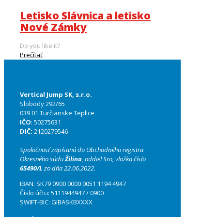
Letisko Slávnica a letisko
Nové Zámky
Do you like it?
Prečítať
Vertical Jump SK, s.r.o.
Slobody 292/65
039 01 Turčianske Teplice
IČO
: 50275631
DIČ:
2120279546
Spoločnosť zapísaná do Obchodného registra
Okresného súdu
Žilina
, oddiel Sro, vložka číslo
65490/L
zo dňa 22.06.2022.
IBAN: SK79 0900 0000 0051 1194 4947
Číslo účtu: 5111944947 / 0900
SWIFT-BIC: GIBASKBXXXX