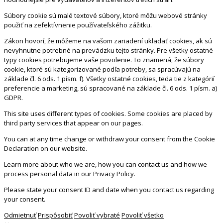
Súbory cookie sú malé textové súbory, ktoré môžu webové stránky
použiť na zefektívnenie používateľského zážitku.
Zákon hovorí, že môžeme na vašom zariadení ukladať cookies, ak sú
nevyhnutne potrebné na prevádzku tejto stránky. Pre všetky ostatné
typy cookies potrebujeme vaše povolenie. To znamená, že súbory
cookie, ktoré sú kategorizované podľa potreby, sa spracúvajú na
základe čl. 6 ods. 1 písm. f). Všetky ostatné cookies, teda tie z kategórií
preferencie a marketing, sú spracované na základe čl. 6 ods. 1 písm. a)
GDPR.
This site uses different types of cookies. Some cookies are placed by
third party services that appear on our pages.
You can at any time change or withdraw your consent from the Cookie
Declaration on our website.
Learn more about who we are, how you can contact us and how we
process personal data in our Privacy Policy.
Please state your consent ID and date when you contact us regarding
your consent.
Odmietnuť
Prispôsobiť
Povoliť vybraté
Povoliť všetko