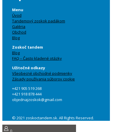
Menu
Úvod
Tandemový zoskok padákom
Galéria
Obchod
Blog
Zoskoč tandem
Blog
FAQ – Často kladené otázky
Užitočné odkazy
Všeobecné obchodné podmienky
Zásady používania súborov cookie
+421 905 519 268
+421 918 878 444
objednajzoskok@gmail.com
© 2021 zoskoctandem.sk. All Rights Reserved.
0